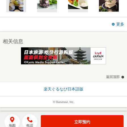
更多
相关信息
返回顶部
楽天ぐるなび日本語版
© Gurunavi, Inc.
立即预约
地图
电话