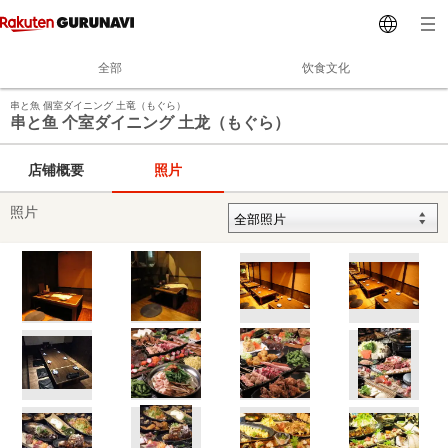
全部
饮食文化
串と魚 個室ダイニング 土竜（もぐら）
串と鱼 个室ダイニング 土龙（もぐら）
店铺概要
照片
照片