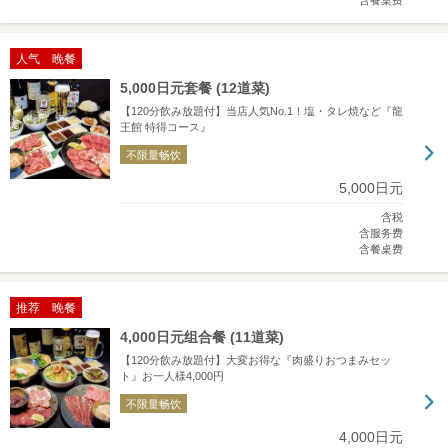
含餐桌费
人气 晚餐
5,000日元套餐 (12道菜)
【120分飲み放題付】当店人気No.1！塩・タレ焼など『龍
王館 特得コース』
不限量畅饮
5,000日元
含税
含服务费
含餐桌费
推荐 晚餐
4,000日元组合餐 (11道菜)
【120分飲み放題付】大変お得な『肉盛りおつまみセッ
ト』お一人様4,000円
不限量畅饮
4,000日元