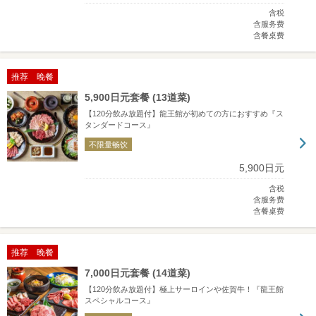
含税
含服务费
含餐桌费
推荐 晚餐
5,900日元套餐 (13道菜)
【120分飲み放題付】龍王館が初めての方におすすめ『ス
タンダードコース』
不限量畅饮
5,900日元
含税
含服务费
含餐桌费
推荐 晚餐
7,000日元套餐 (14道菜)
【120分飲み放題付】極上サーロインや佐賀牛！『龍王館
スペシャルコース』