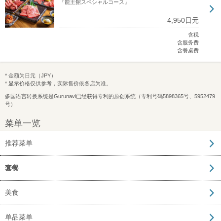
『龍王館スペシャルコース』
4,950日元
含税
含服务费
含餐桌费
* 金额为日元（JPY）
* 显示价格仅供参考，实际售价依各店为准。
多国语言转换系统是Gurunavi已经获得专利的原创系统（专利号码5898365号、5952479
号）
菜单一览
推荐菜单
套餐
美食
单品菜单