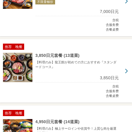
不限量畅饮
7,000日元
含税
含服务费
含餐桌费
推荐 晚餐
3,850日元套餐 (13道菜)
【料理のみ】龍王館が初めての方におすすめ『スタンダ
ードコース』
3,850日元
含税
含服务费
含餐桌费
推荐 晚餐
4,950日元套餐 (14道菜)
【料理のみ】極上サーロインや佐賀牛！上質な肉を厳選