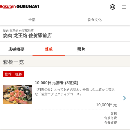
全部
饮食文化
焼肉 龍王館 佐賀駅前店
烧肉 龙王馆 佐贺驿前店
店铺概要
菜单
照片
套餐一览
推荐 晚餐
10,000日元套餐 (8道菜)
【料理のみ】とっておきの味わいを愉しむ上質かつ贅沢
な『佐賀エグゼクティブコース』
10,000日元
含税
含服务费
含餐桌费