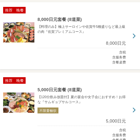
推荐 晚餐
8,000日元套餐 (8道菜)
【料理のみ】極上サーロインや佐賀牛5種盛りなど最上級
の肉『佐賀プレミアムコース』
8,000日元
含税
含服务费
含餐桌费
推荐 晚餐
5,000日元套餐 (8道菜)
【120分飲み放題付】夏の宴会や女子会におすすめ！お得
な『サムギョプサルコース』
不限量畅饮
5,000日元
含税
含服务费