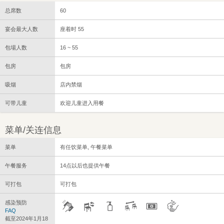
总席数
60
宴会最大人数
座着时 55
包場人数
16 ~ 55
包房
包房
吸烟
店内禁烟
可带儿童
欢迎儿童进入用餐
菜单/关连信息
菜单
有任饮菜单, 午餐菜单
午餐服务
14点以后也提供午餐
可打包
可打包
感染预防
FAQ
截至2024年1月18