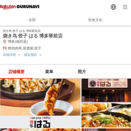
全部
饮食文化
焼き鳥 餃子 はる 博多駅前店
烧き鸟 饺子 はる 博多驿前店
博多(福冈县)
烤鸡肉串,居酒屋,饺子
店铺详细
感染预防
店铺概要
菜单
照片