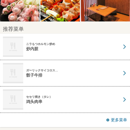
推荐菜单
ニラもつホルモン炒め
炒内脏
ガーリックサイコロス…
骰子牛排
セセリ焼き（タレ）
鸡头肉串
更多菜单