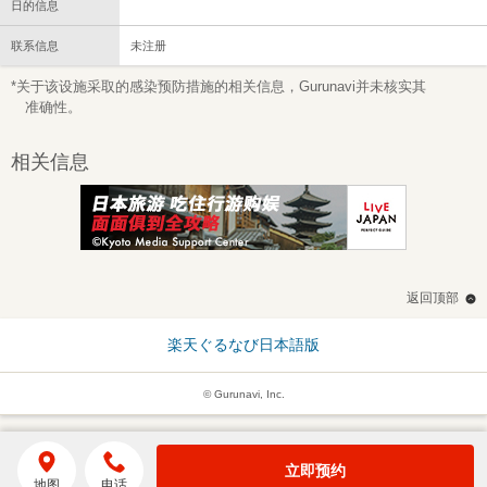
日的信息
联系信息
未注册
*关于该设施采取的感染预防措施的相关信息，Gurunavi并未核实其
准确性。
相关信息
返回顶部
楽天ぐるなび日本語版
© Gurunavi, Inc.
立即预约
地图
电话