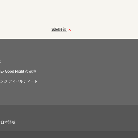
返回顶部
ズ
IVE‐ Good Night 久茂地
ンジ ディベルティード
び日本語版