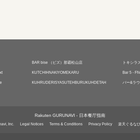
BAR bise （ビズ）那霸松山店
トキシラ
xt
KUTCHIHNAKIYOMEKARU
Bar 5 ‐ F
e
KUHRUDERISYASUTEHBURUKUHDETAH
バー&ラウ
Rakuten GURUNAVI - 日本餐厅指南
avi, Inc.
Legal Notices
Terms & Conditions
Privacy Policy
楽天ぐるな