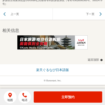
多国语言转换系统是Gurunavi已经获得专利的原创系统（专利号码5898365号、5952479
号）
上一页
下一页
相关信息
返回顶部
楽天ぐるなび日本語版
© Gurunavi, Inc.
立即预约
地图
电话