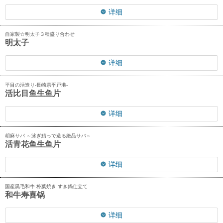
详细
自家製☆明太子３種盛り合わせ
明太子
详细
平目の活造り‐長崎県平戸港‐
活比目鱼生鱼片
详细
胡麻サバ ～泳ぎ鯖っで造る絶品サバ～
活青花鱼生鱼片
详细
国産黒毛和牛 朴葉焼き すき鍋仕立て
和牛寿喜锅
详细