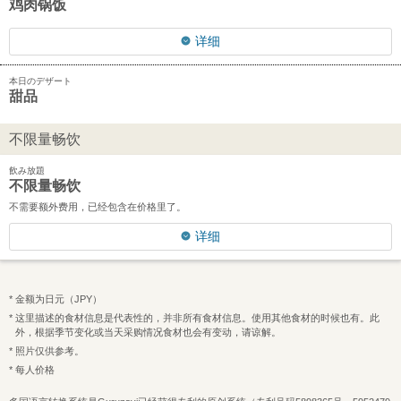
鸡肉锅饭
详细
本日のデザート
甜品
不限量畅饮
飲み放題
不限量畅饮
不需要额外费用，已经包含在价格里了。
详细
金额为日元（JPY）
这里描述的食材信息是代表性的，并非所有食材信息。使用其他食材的时候也有。此
外，根据季节变化或当天采购情况食材也会有变动，请谅解。
照片仅供参考。
每人价格