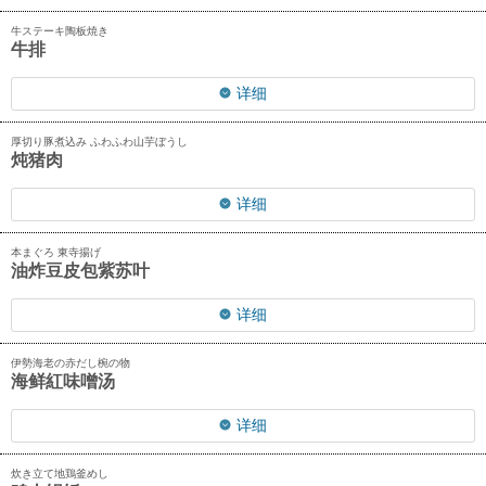
牛ステーキ陶板焼き
牛排
详细
厚切り豚煮込み ふわふわ山芋ぼうし
炖猪肉
详细
本まぐろ 東寺揚げ
油炸豆皮包紫苏叶
详细
伊勢海老の赤だし椀の物
海鲜紅味噌汤
详细
炊き立て地鶏釜めし