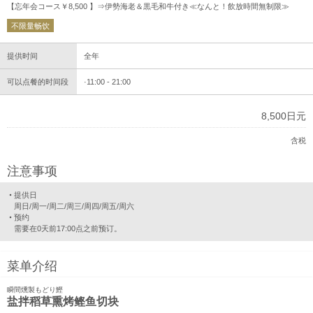
【忘年会コース￥8,500 】⇒伊勢海老＆黒毛和牛付き≪なんと！飲放時間無制限≫
不限量畅饮
提供时间
全年
可以点餐的时间段
11:00 - 21:00
8,500日元
含税
注意事项
提供日
周日/周一/周二/周三/周四/周五/周六
预约
需要在0天前17:00点之前预订。
菜单介绍
瞬間燻製もどり鰹
盐拌稻草熏烤鲣鱼切块