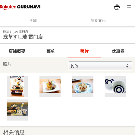
全部
饮食文化
浅草すし若 雷門店
浅草すし若 雷门店
店铺概要
菜单
照片
优惠券
照片
相关信息