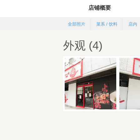
店铺概要
全部照片
菜系 / 饮料
店内
外观 (4)