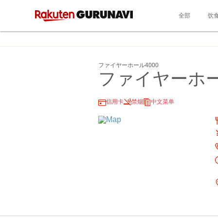
全部
饮
ファイヤーホール4000
ファイヤーホー
信用卡
禁烟
中文菜单