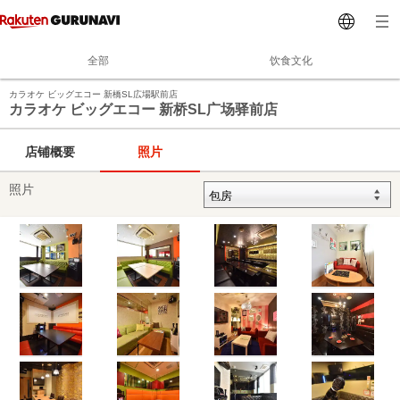
全部
饮食文化
カラオケ ビッグエコー 新橋SL広場駅前店
カラオケ ビッグエコー 新桥SL广场驿前店
店铺概要
照片
照片