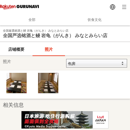
全部
饮食文化
全国厳選銘酒と鰻 岩亀（がんき） みなとみらい店
全国严选铭酒と鳗 岩龟（がんき） みなとみらい店
店铺概要
照片
照片
相关信息