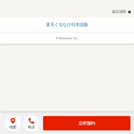
返回顶部
楽天ぐるなび日本語版
© Gurunavi, Inc.
立即预约
地图
电话