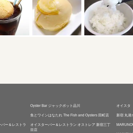
Oyster Bar ジャックポット品川
オイスタ
鱼とワインはなたれ The Fish and Oysters 田町店
新宿 丸港
ーバー＆レストラ
オイスターバー＆レストラン オストレア 新宿三丁
MARUNO
目店