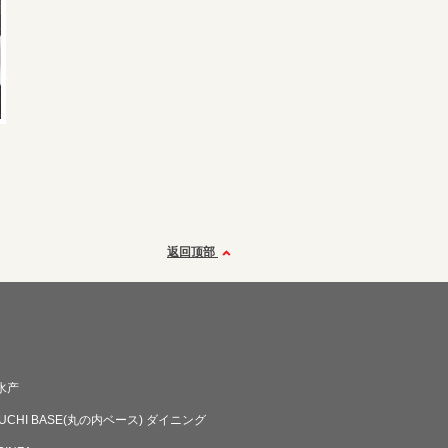
返回顶部
水产
UCHI BASE(丸の内ベース) ダイニング