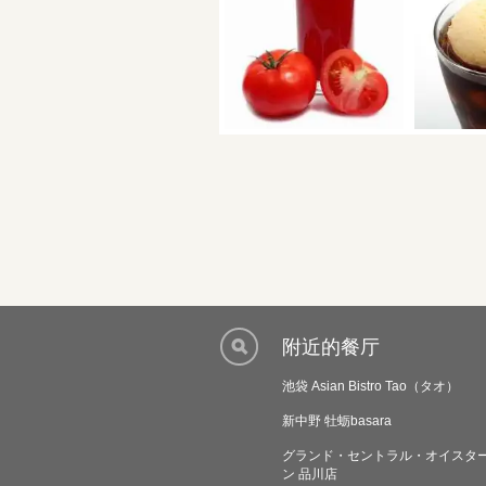
附近的餐厅
池袋 Asian Bistro Tao（タオ）
新中野 牡蛎basara
グランド・セントラル・オイスタ
ン 品川店