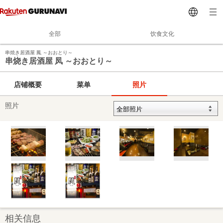
全部
饮食文化
串焼き居酒屋 鳳 ～おおとり～
串烧き居酒屋 凤 ～おおとり～
店铺概要
菜单
照片
照片
相关信息