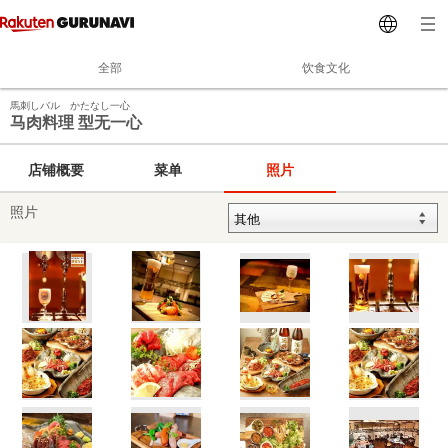
全部
饮食文化
馬刺しバル かたなし一心
马肉料理 型无一心
店铺概要
菜单
照片
照片