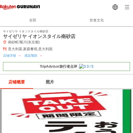
全部
饮食文化
サイゼリヤ イオンスタイル南砂店
サイゼリヤ イオンスタイル南砂店
南砂町/菊川(东京都)
意大利菜,家庭餐馆,意大利面
店铺详细
感染预防
TripAdvisor旅行者点评
店铺概要
照片