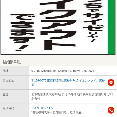
店铺详细
地址
6-7-15, Minamisuna, Koutou-ku, Tokyo, 136-0076
日语地址
〒136-0076 東京都江東区南砂6-7-15 イオンスタイル南砂
3F
交通
地下铁东西线 南砂町站 步行10分钟 地下铁东西线 东阳町站 步行
24分钟
电话号码
+81-3-5665-1172
*电话咨询或许只能对应日语，敬请谅解。