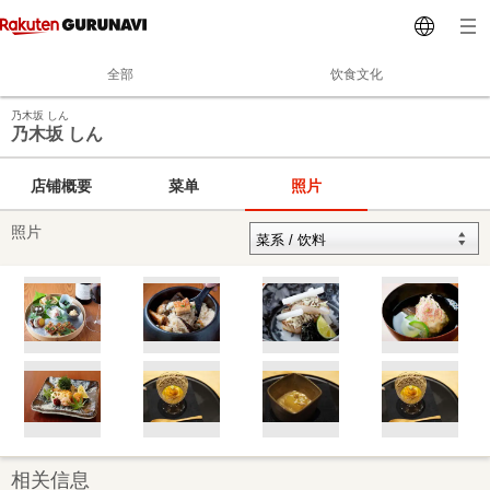
全部
饮食文化
乃木坂 しん
乃木坂 しん
店铺概要
菜单
照片
照片
相关信息