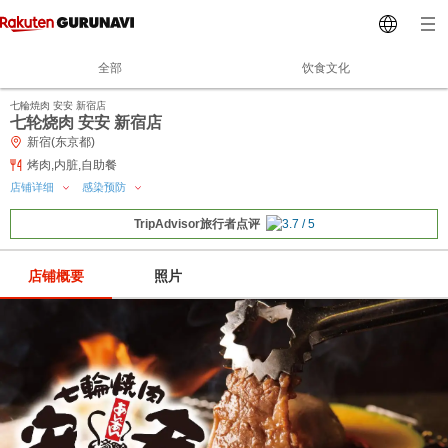
全部
饮食文化
七輪焼肉 安安 新宿店
七轮烧肉 安安 新宿店
新宿(东京都)
烤肉,内脏,自助餐
店铺详细
感染预防
TripAdvisor旅行者点评
店铺概要
照片