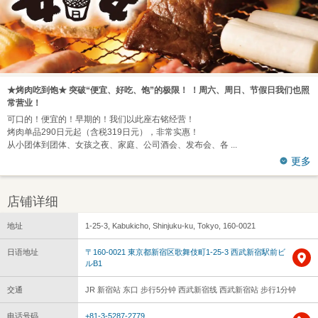
★烤肉吃到饱★ 突破“便宜、好吃、饱”的极限！ ！周六、周日、节假日我们也照
常营业！
可口的！便宜的！早期的！我们以此座右铭经营！
烤肉单品290日元起（含税319日元），非常实惠！
从小团体到团体、女孩之夜、家庭、公司酒会、发布会、各
更多
店铺详细
地址
1-25-3, Kabukicho, Shinjuku-ku, Tokyo, 160-0021
日语地址
〒160-0021 東京都新宿区歌舞伎町1-25-3 西武新宿駅前ビ
ルB1
交通
JR 新宿站 东口 步行5分钟 西武新宿线 西武新宿站 步行1分钟
电话号码
+81-3-5287-2779