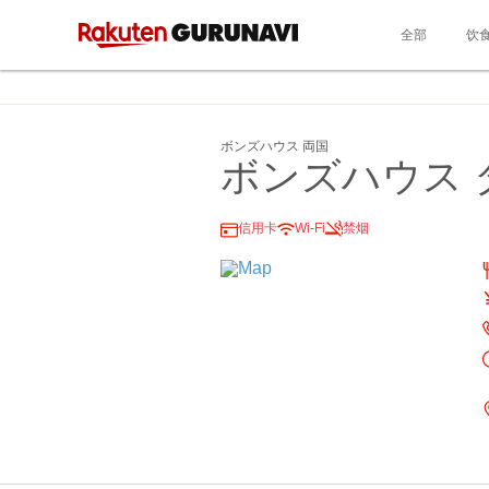
全部
饮
ボンズハウス 両国
ボンズハウス
信用卡
Wi-Fi
禁烟