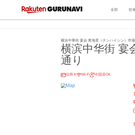
全部
饮
横浜中華街 宴会 青海星（チンハイシン）市
横滨中华街 宴
通り
信用卡
Wi-Fi
中国语OK