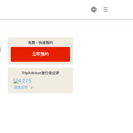
免费・快速预约
场
立即预约
TripAdvisor旅行者点评
浏览点评