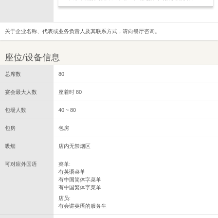
关于企业名称、代表或业务负责人及其联系方式，请向餐厅咨询。
座位/设备信息
总席数
80
宴会最大人数
座着时 80
包場人数
40 ~ 80
包房
包房
吸烟
店内无禁烟区
可对应外国语
菜单:
有英语菜单
有中国简体字菜单
有中国繁体字菜单
店员:
有会讲英语的服务生