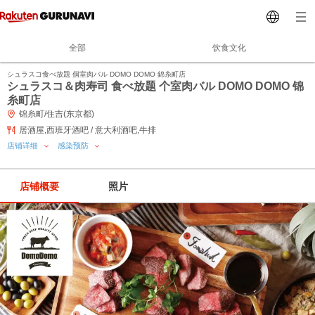
全部
饮食文化
シュラスコ食べ放題 個室肉バル DOMO DOMO 錦糸町店
シュラスコ＆肉寿司 食べ放题 个室肉バル DOMO DOMO 锦
糸町店
锦糸町/住吉(东京都)
居酒屋,西班牙酒吧 / 意大利酒吧,牛排
店铺详细
感染预防
店铺概要
照片