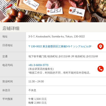
店铺详细
地址
3-5-7, Koutoubashi, Sumida-ku, Tokyo, 130-0022
日语地址
〒130-0022 東京都墨田区江東橋3-5-7 ソシアルビル2F
交通
地下铁半藏门线 锦糸町站 步行2分钟 JR 锦糸町站 步行2分钟
电话号码
+81-3-6659-3773
(有会讲英语的服务生)
*根据工作日，时间段的不同，有时不能对应外语电话。
营业时间
11:30～24:00
休息日
不休息
平均预算
午餐 1,500 日元
晚餐 2,980 日元