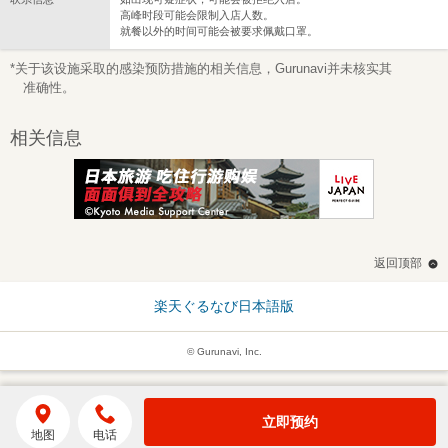
高峰时段可能会限制入店人数。
就餐以外的时间可能会被要求佩戴口罩。
*关于该设施采取的感染预防措施的相关信息，Gurunavi并未核实其
准确性。
相关信息
返回顶部
楽天ぐるなび日本語版
© Gurunavi, Inc.
立即预约
地图
电话