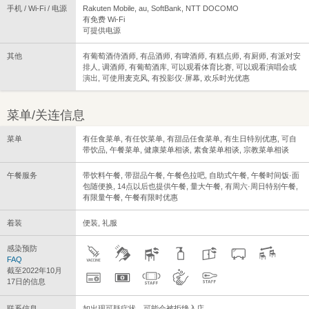
手机 / Wi-Fi / 电源
Rakuten Mobile, au, SoftBank, NTT DOCOMO
有免费 Wi-Fi
可提供电源
其他
有葡萄酒侍酒师, 有品酒师, 有啤酒师, 有糕点师, 有厨师, 有派对安
排人, 调酒师, 有葡萄酒库, 可以观看体育比赛, 可以观看演唱会或
演出, 可使用麦克风, 有投影仪·屏幕, 欢乐时光优惠
菜单/关连信息
菜单
有任食菜单, 有任饮菜单, 有甜品任食菜单, 有生日特别优惠, 可自
带饮品, 午餐菜单, 健康菜单相谈, 素食菜单相谈, 宗教菜单相谈
午餐服务
带饮料午餐, 带甜品午餐, 午餐色拉吧, 自助式午餐, 午餐时间饭·面
包随便换, 14点以后也提供午餐, 量大午餐, 有周六·周日特别午餐,
有限量午餐, 午餐有限时优惠
着装
便装, 礼服
感染预防
FAQ
截至2022年10月
17日的信息
联系信息
如出现可疑症状，可能会被拒绝入店。