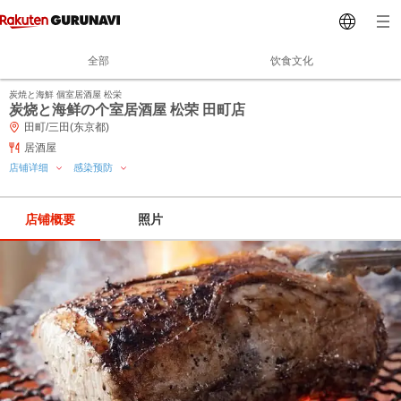
全部
饮食文化
炭焼と海鮮 個室居酒屋 松栄
炭烧と海鲜の个室居酒屋 松荣 田町店
田町/三田(东京都)
居酒屋
店铺详细
感染预防
店铺概要
照片