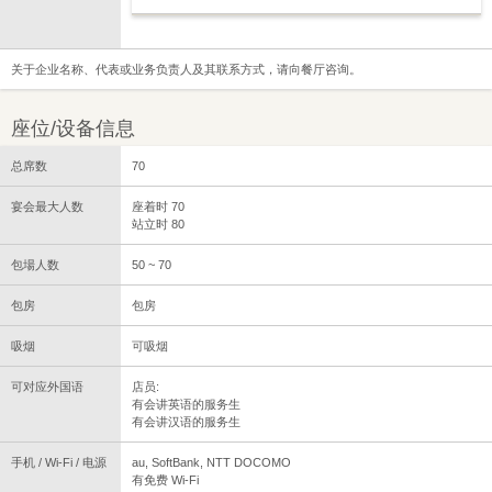
关于企业名称、代表或业务负责人及其联系方式，请向餐厅咨询。
座位/设备信息
总席数
70
宴会最大人数
座着时 70
站立时 80
包場人数
50 ~ 70
包房
包房
吸烟
可吸烟
可对应外国语
店员:
有会讲英语的服务生
有会讲汉语的服务生
手机 / Wi-Fi / 电源
au, SoftBank, NTT DOCOMO
有免费 Wi-Fi