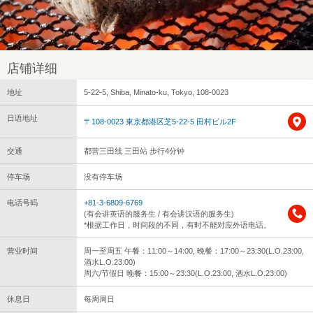
店铺详细
地址
5-22-5, Shiba, Minato-ku, Tokyo, 108-0023
日语地址
〒108-0023 東京都港区芝5-22-5 田村ビル2F
交通
都营三田线 三田站 步行4分钟
停车场
没有停车场
电话号码
+81-3-6809-6769
(有会讲英语的服务生 / 有会讲汉语的服务生)
*根据工作日，时间段的不同，有时不能对应外语电话。
营业时间
周一至周五 午餐：11:00～14:00, 晚餐：17:00～23:30(L.O.23:00,
酒水L.O.23:00)
周六/节假日 晚餐：15:00～23:30(L.O.23:00, 酒水L.O.23:00)
休息日
每周周日