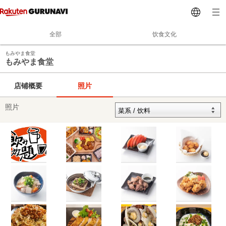
全部
饮食文化
もみやま食堂
もみやま食堂
店铺概要
照片
照片