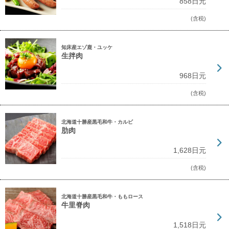
858日元
(含税)
知床産エゾ鹿・ユッケ
生拌肉
968日元
(含税)
北海道十勝産黒毛和牛・カルビ
肋肉
1,628日元
(含税)
北海道十勝産黒毛和牛・ももロース
牛里脊肉
1,518日元