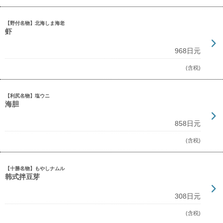
【野付名物】北海しま海老
虾
968日元
(含税)
【利尻名物】塩ウニ
海胆
858日元
(含税)
【十勝名物】もやしナムル
韩式拌豆芽
308日元
(含税)