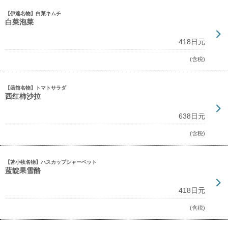
【伊達名物】白菜キムチ
白菜泡菜
418日元
(含税)
【函館名物】トマトサラダ
西红柿沙拉
638日元
(含税)
【苫小牧名物】ハスカップシャーベット
蓝靛果雪酪
418日元
(含税)