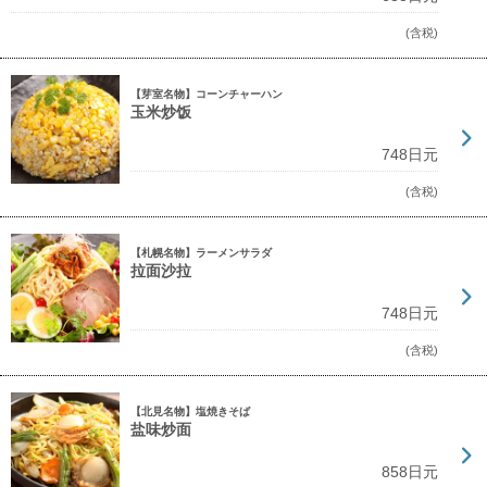
(含税)
【芽室名物】コーンチャーハン
玉米炒饭
748日元
(含税)
【札幌名物】ラーメンサラダ
拉面沙拉
748日元
(含税)
【北見名物】塩焼きそば
盐味炒面
858日元