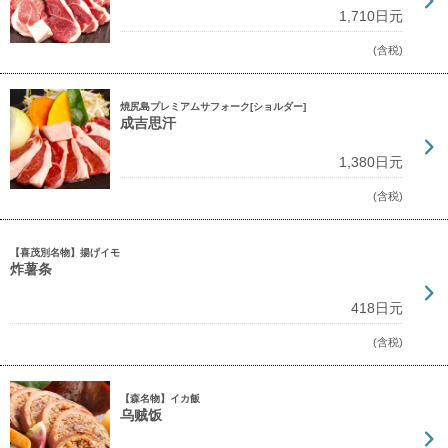
1,710日元
(含税)
焼尻島プレミアムサフォーク[ショルダー]
成吉思汗
1,380日元
(含税)
【喜茂別名物】揚げイモ
炸薯条
418日元
(含税)
【森名物】イカ飯
乌贼饭