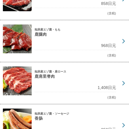
858日元
(含税)
知床産エゾ鹿・もも
鹿腿肉
968日元
(含税)
知床産エゾ鹿・肩ロース
鹿肩里脊肉
1,408日元
(含税)
知床産エゾ鹿・ソーセージ
香肠