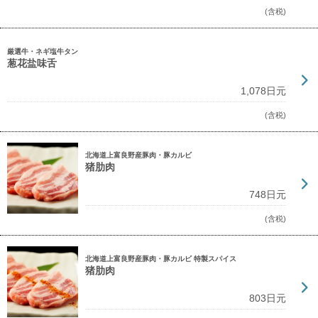
(含税)
厳選牛・ネギ塩牛タン
葱花盐味舌
1,078日元
(含税)
北海道上富良野産豚肉・豚カルビ
猪肋肉
748日元
(含税)
北海道上富良野産豚肉・豚カルビ 特製スパイス
猪肋肉
803日元