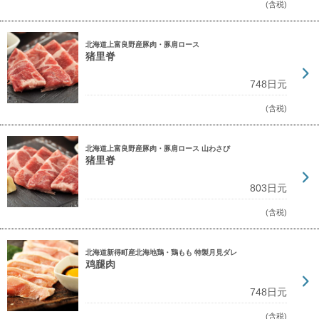
(含税)
北海道上富良野産豚肉・豚肩ロース
猪里脊
748日元
(含税)
北海道上富良野産豚肉・豚肩ロース 山わさび
猪里脊
803日元
(含税)
北海道新得町産北海地鶏・鶏もも 特製月見ダレ
鸡腿肉
748日元
(含税)