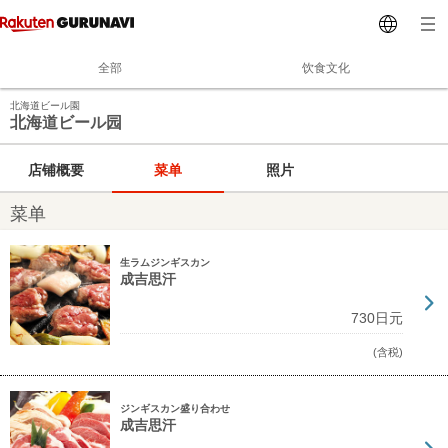
全部
饮食文化
北海道ビール園
北海道ビール园
店铺概要
菜单
照片
菜单
生ラムジンギスカン
成吉思汗
730日元
(含税)
ジンギスカン盛り合わせ
成吉思汗