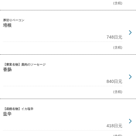
(含税)
厚切りベーコン
培根
748日元
(含税)
【豊富名物】鹿肉のソーセージ
香肠
840日元
(含税)
【函館名物】イカ塩辛
盐辛
418日元