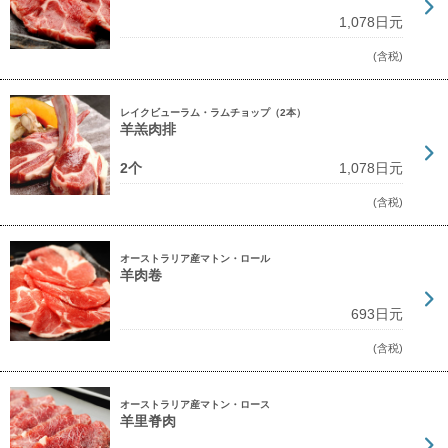
1,078日元
(含税)
レイクビューラム・ラムチョップ（2本）
羊羔肉排
2个
1,078日元
(含税)
オーストラリア産マトン・ロール
羊肉卷
693日元
(含税)
オーストラリア産マトン・ロース
羊里脊肉