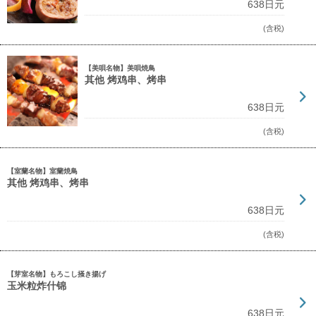
638日元
(含税)
【美唄名物】美唄焼鳥
其他 烤鸡串、烤串
638日元
(含税)
【室蘭名物】室蘭焼鳥
其他 烤鸡串、烤串
638日元
(含税)
【芽室名物】もろこし掻き揚げ
玉米粒炸什锦
638日元