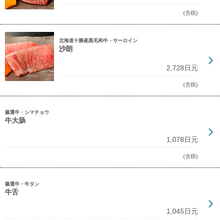
(含税)
北海道十勝産黒毛和牛・サーロイン
沙朗
2,728日元
(含税)
厳選牛・シマチョウ
牛大肠
1,078日元
(含税)
厳選牛・牛タン
牛舌
1,045日元