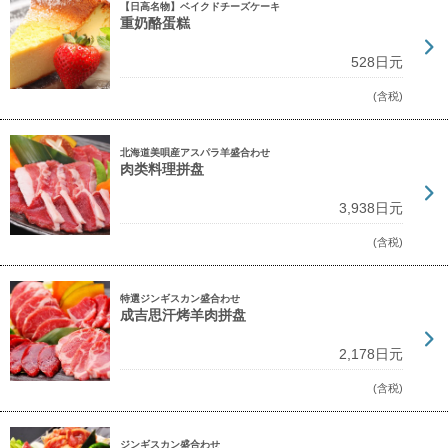
【日高名物】ベイクドチーズケーキ
重奶酪蛋糕
528日元
(含税)
北海道美唄産アスパラ羊盛合わせ
肉类料理拼盘
3,938日元
(含税)
特選ジンギスカン盛合わせ
成吉思汗烤羊肉拼盘
2,178日元
(含税)
ジンギスカン盛合わせ