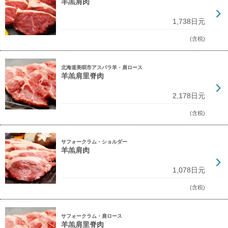
羊羔肩肉
1,738日元
(含税)
北海道美唄市アスパラ羊・肩ロース
羊羔肩里脊肉
2,178日元
(含税)
サフォークラム・ショルダー
羊羔肩肉
1,078日元
(含税)
サフォークラム・肩ロース
羊羔肩里脊肉