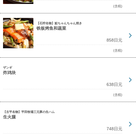
(含税)
【石狩名物】鮭ちゃんちゃん焼き
铁板烤鱼和蔬菜
858日元
(含税)
ザンギ
炸鸡块
638日元
(含税)
【古平名物】平田牧場三元豚の生ハム
生火腿
748日元