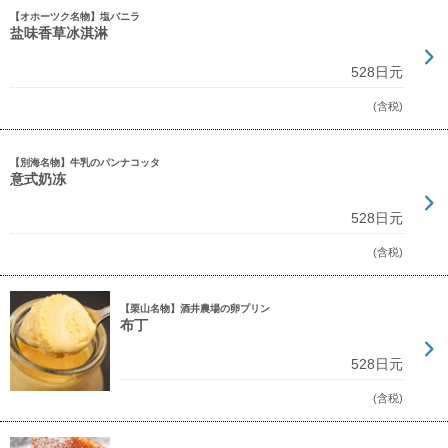
【オホーツク名物】塩バニラ
盐味香草冰淇淋
528日元
(含税)
【別海名物】牛乳のパンナコッタ
意式奶冻
528日元
(含税)
【栗山名物】酒井農場の卵プリン
布丁
528日元
(含税)