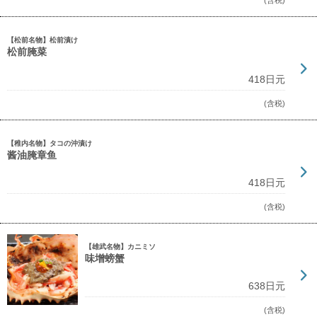
(含税)
【松前名物】松前漬け
松前腌菜
418日元
(含税)
【稚内名物】タコの沖漬け
酱油腌章鱼
418日元
(含税)
【雄武名物】カニミソ
味增螃蟹
638日元
(含税)