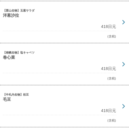
【栗山名物】玉葱サラダ
洋葱沙拉
418日元
(含税)
【南幌名物】塩キャベツ
卷心菜
418日元
(含税)
【中札内名物】枝豆
毛豆
418日元
(含税)