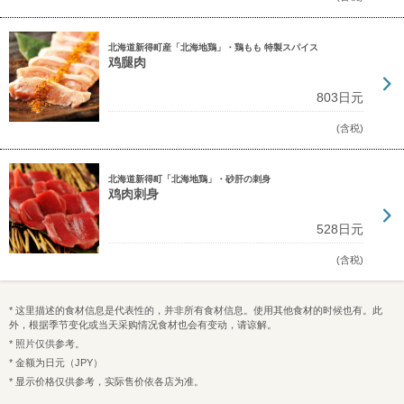
北海道新得町産「北海地鶏」・鶏もも 特製スパイス
鸡腿肉
803日元
(含税)
北海道新得町「北海地鶏」・砂肝の刺身
鸡肉刺身
528日元
(含税)
* 这里描述的食材信息是代表性的，并非所有食材信息。使用其他食材的时候也有。此
外，根据季节变化或当天采购情况食材也会有变动，请谅解。
* 照片仅供参考。
* 金额为日元（JPY）
* 显示价格仅供参考，实际售价依各店为准。