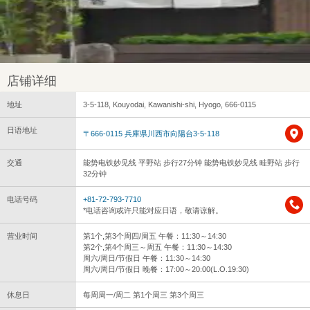
店铺详细
地址
3-5-118, Kouyodai, Kawanishi-shi, Hyogo, 666-0115
日语地址
〒666-0115 兵庫県川西市向陽台3-5-118
交通
能势电铁妙见线 平野站 步行27分钟 能势电铁妙见线 畦野站 步行
32分钟
电话号码
+81-72-793-7710
*电话咨询或许只能对应日语，敬请谅解。
营业时间
第1个,第3个周四/周五 午餐：11:30～14:30
第2个,第4个周三～周五 午餐：11:30～14:30
周六/周日/节假日 午餐：11:30～14:30
周六/周日/节假日 晚餐：17:00～20:00(L.O.19:30)
休息日
每周周一/周二 第1个周三 第3个周三