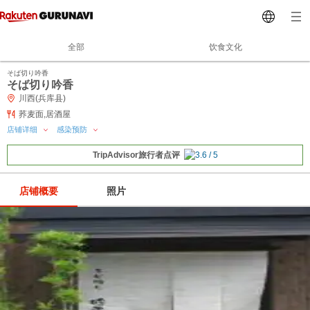
全部
饮食文化
そば切り吟香
そば切り吟香
川西(兵库县)
荞麦面,居酒屋
店铺详细
感染预防
TripAdvisor旅行者点评
店铺概要
照片