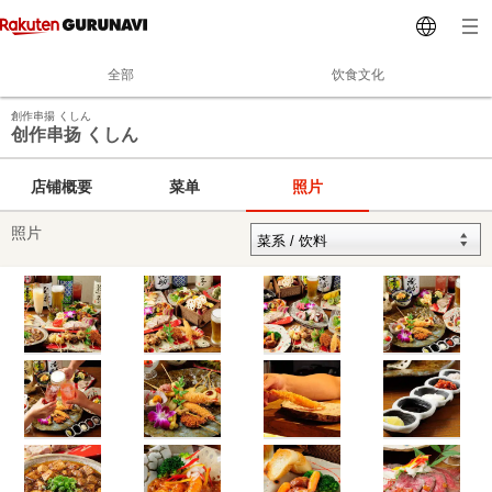
全部
饮食文化
創作串揚 くしん
创作串扬 くしん
店铺概要
菜单
照片
照片