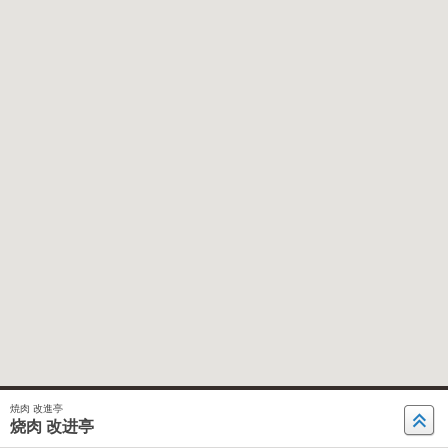
焼肉 改進亭
烧肉 改进亭