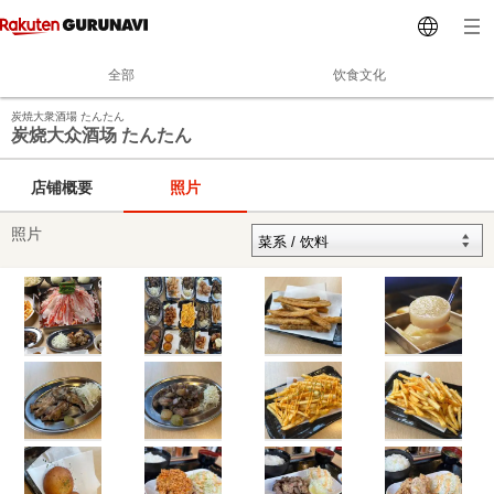
全部
饮食文化
炭焼大衆酒場 たんたん
炭烧大众酒场 たんたん
店铺概要
照片
照片