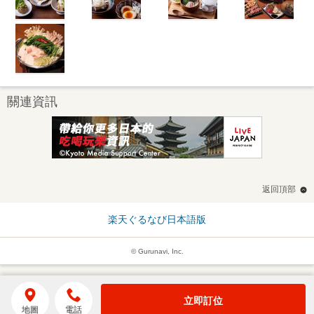
關連資訊
返回頂部
楽天ぐるなび日本語版
© Gurunavi, Inc.
立即訂位
地圖
電話