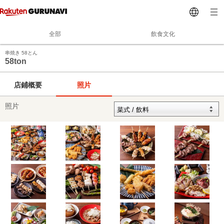
全部
飲食文化
串焼き 58とん
58ton
店鋪概要
照片
照片