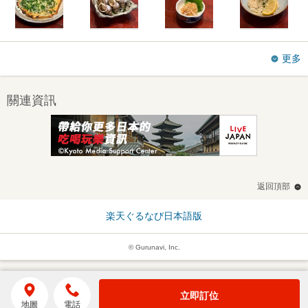
更多
關連資訊
返回頂部
楽天ぐるなび日本語版
© Gurunavi, Inc.
立即訂位
地圖
電話