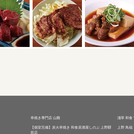
串燒き專門店 山雞
淺草 和食
【個室完備】炭火串燒き 和食居酒屋しのぶ 上野驛
上野 鳥福
前店