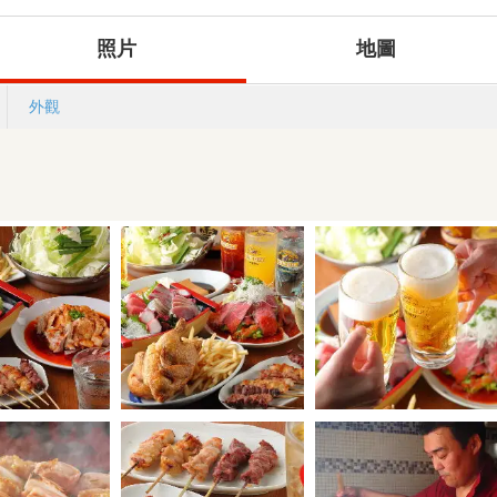
照片
地圖
外觀
)