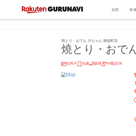
全部
飲
焼とり・おでん 大ちゃん 御徒町店
燒とり・おでん
信用卡
包廂
吸煙
中國語OK