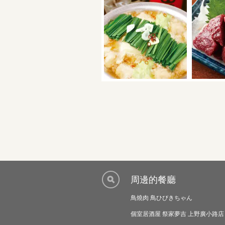
周邊的餐廳
鳥燒肉 鳥ひびきちゃん
個室居酒屋 祭家夢吉 上野廣小路店