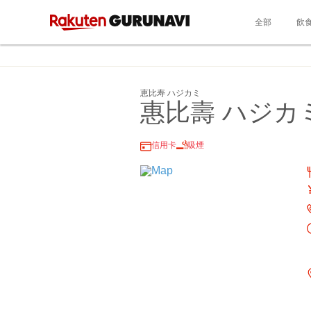
全部
飲
恵比寿 ハジカミ
惠比壽 ハジカ
信用卡
吸煙