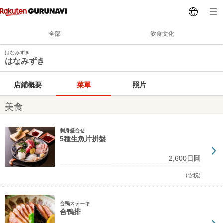
全部
飲食文化
はなみずき
はなみずき
店鋪概要
菜單
照片
美食
刺身盛合せ
5種生魚片拼盤
2,600日圓
(含税)
合鴨ステーキ
合鴨排