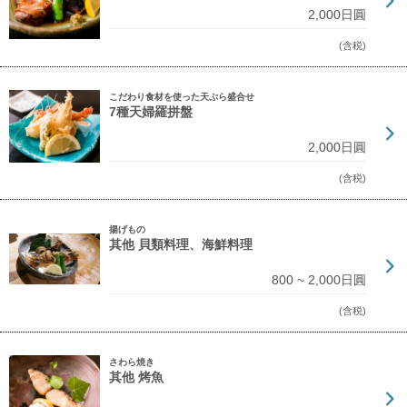
2,000日圓
(含税)
こだわり食材を使った天ぷら盛合せ
7種天婦羅拼盤
2,000日圓
(含税)
揚げもの
其他 貝類料理、海鮮料理
800 ~ 2,000日圓
(含税)
さわら焼き
其他 烤魚