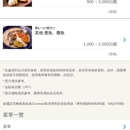
900 ~ 3,000日圓
(含税)
黒むつの煮付け
其他 煮魚、燉魚
1,000 ~ 2,500日圓
(含税)
* 此處僅列出代表性食材，使用其他食材的時候也有，並非所有食材資料。此外，因應季
節或當天採購情況，使用食材會有所變動，請見諒。
* 照片僅供參考。
* 金額為日圓（JPY）
* 顯示價格僅供參考，實際售價依各店為準。
多國語言轉換系統為Gurunavi取得專利的原創系統（專利號碼5898365號、5952479號）
菜單一覽
菜單