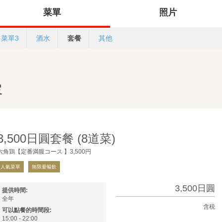
菜單
照片
菜單3
酒水
套餐
其他
容
3,500日圓套餐 (8道菜)
六角鶏【定番満腹コース 】3,500円
人氣菜單
無限量暢飲
3,500日圓
提供時間:
全年
含税
可以點餐的時間段:
15:00 - 22:00