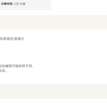
供餐時限:
120 分鍾
四/星期五/星期六
飲的種類可能有所不同。
飲品。