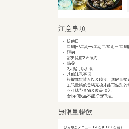
注意事項
提供日
星期日/星期一/星期二/星期三/星期
預約
需要提前2天預約。
點餐
2人起可以點餐
其他註意事項
根據進貨情況以及時期、無限量暢
無限量暢飲需喝完後才能再點別的
不可攜帶食物及飲品進入。
食物和飲品不能打包帶走。
無限量暢飲
飲み放題メニュー 120分(L.O.30分前）