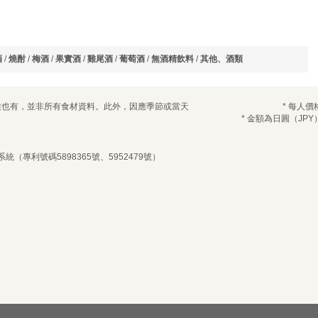
酒
/
燒酎
/
梅酒
/
果實酒
/
雞尾酒
/
葡萄酒
/
無酒精飲料
/
其他、酒類
候也有，並非所有食材資料。此外，因應季節或當天
* 每人價
* 金額為日圓（JPY
統（專利號碼5898365號、5952479號）
選擇日期和時間以及人數
請選擇座位