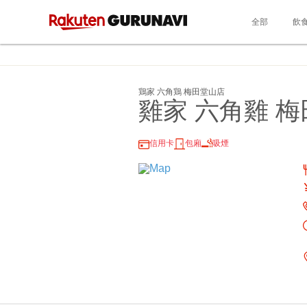
全部
飲
鶏家 六角鶏 梅田堂山店
雞家 六角雞 
信用卡
包廂
吸煙