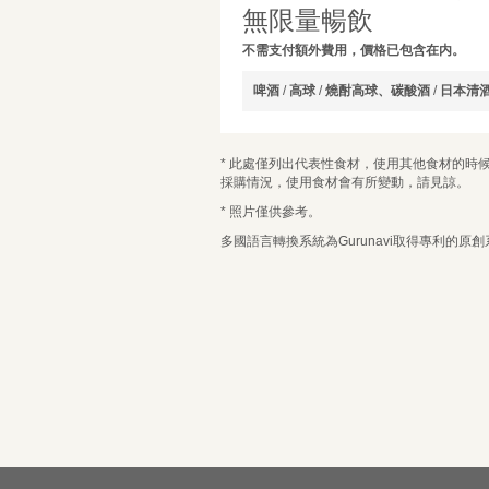
無限量暢飲
不需支付額外費用，價格已包含在内。
啤酒
/
高球
/
燒酎高球、碳酸酒
/
日本清
* 此處僅列出代表性食材，使用其他食材的時
採購情況，使用食材會有所變動，請見諒。
* 照片僅供參考。
多國語言轉換系統為Gurunavi取得專利的原創系
請
選擇內容
選擇內容
日期和時間