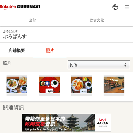
全部
飲食文化
ぷろばんす
ぷろばんす
店鋪概要
照片
照片
關連資訊