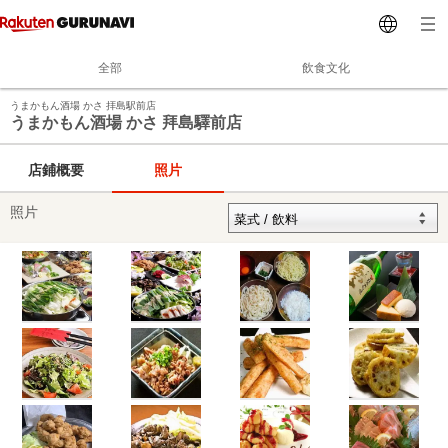
全部
飲食文化
うまかもん酒場 かさ 拝島駅前店
うまかもん酒場 かさ 拜島驛前店
店鋪概要
照片
照片