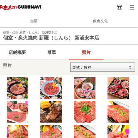
全部
飲食文化
個室・焼肉 新羅（しんら） 新浦安本店
個室・炭火燒肉 新羅（しんら） 新浦安本店
店鋪概要
菜單
照片
照片