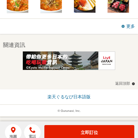
更多
關連資訊
返回頂部
楽天ぐるなび日本語版
© Gurunavi, Inc.
立即訂位
地圖
電話