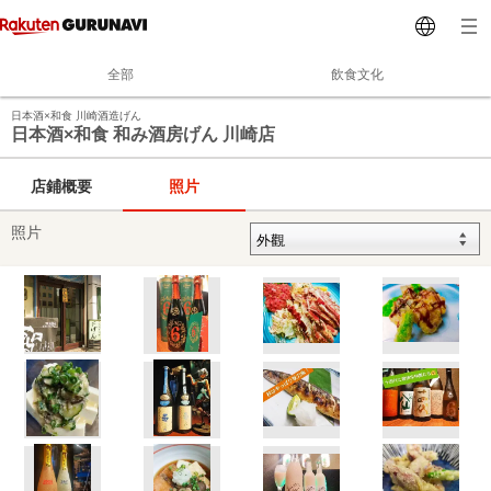
全部
飲食文化
日本酒×和食 川崎酒造げん
日本酒×和食 和み酒房げん 川崎店
店鋪概要
照片
照片