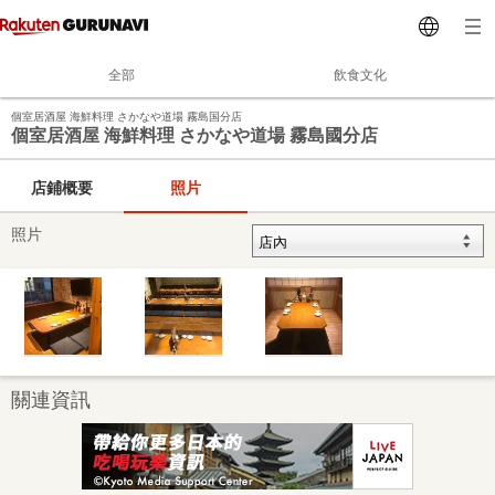
全部
飲食文化
個室居酒屋 海鮮料理 さかなや道場 霧島国分店
個室居酒屋 海鮮料理 さかなや道場 霧島國分店
店鋪概要
照片
照片
關連資訊