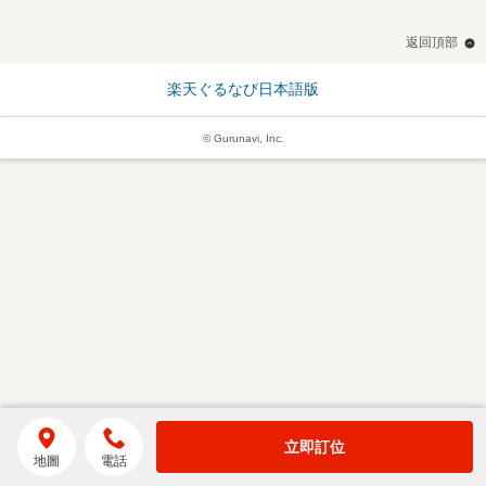
返回頂部
楽天ぐるなび日本語版
© Gurunavi, Inc.
立即訂位
地圖
電話