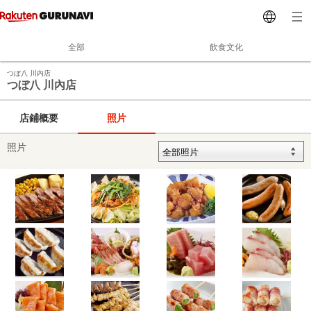
全部
飲食文化
つぼ八 川内店
つぼ八 川內店
店鋪概要
照片
照片