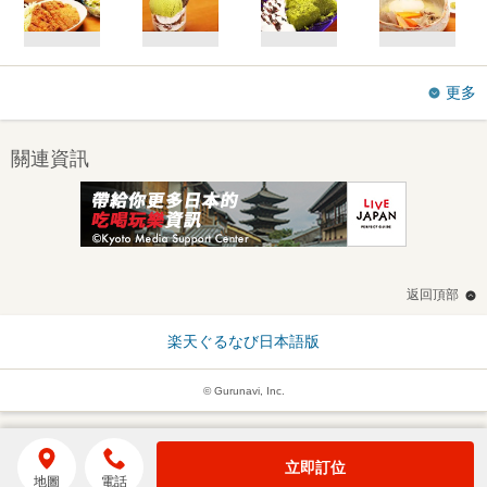
更多
關連資訊
返回頂部
楽天ぐるなび日本語版
© Gurunavi, Inc.
立即訂位
地圖
電話