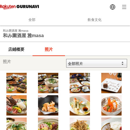
全部
飲食文化
和み囲酒屋 雅masa
和み圍酒屋 雅masa
店鋪概要
照片
照片