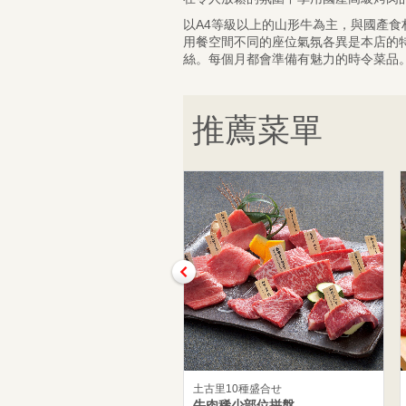
以A4等級以上的山形牛為主，與國產食
用餐空間不同的座位氣氛各異是本店的
絲。每個月都會準備有魅力的時令菜品
推薦菜單
土古里10種盛合せ
牛肉稀少部位拼盤