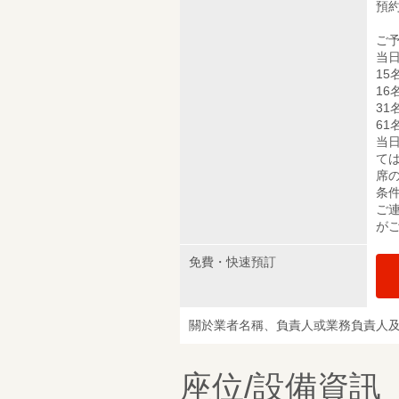
預
ご
当日
15
16
31
61
当
て
席
条
ご
が
免費・快速預訂
關於業者名稱、負責人或業務負責人
座位/設備資訊