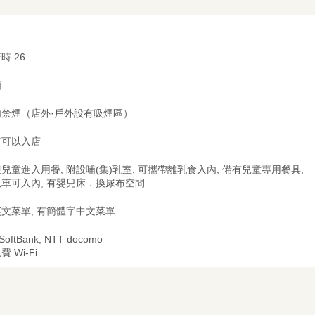
時 26
廂
内禁煙（店外·戶外設有吸煙區）
椅可以入店
兒童進入用餐, 附設哺(集)乳室, 可攜帶離乳食入內, 備有兒童專用餐具,
車可入內, 有嬰兒床．換尿布空間
文菜單, 有簡體字中文菜單
 SoftBank, NTT docomo
費 Wi-Fi