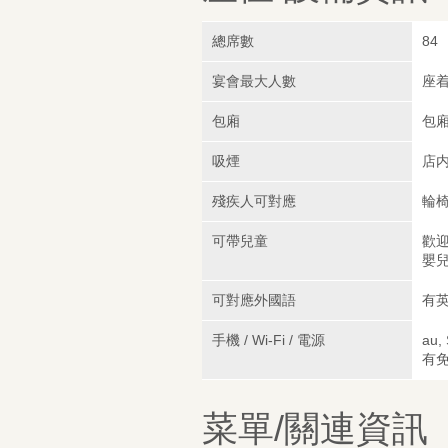
總席數
84
宴會最大人數
座着
包廂
包
吸煙
店
殘疾人可對應
輪
可帶兒童
歡迎
嬰兒
可對應外國語
有英
手機 / Wi-Fi / 電源
au,
有免
菜單/關連資訊