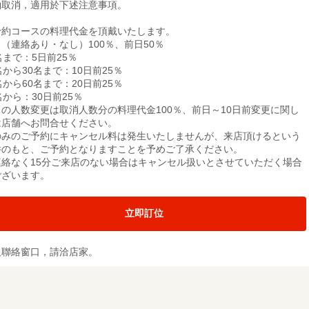
約取消，適用於下述注意事項。
予約コースの料理代金を頂戴いたします。
（連絡あり・なし）100％、前日50％
名まで：5日前25％
名から30名まで：10日前25％
名から60名まで：20日前25％
名から：30日前25％
日の人数変更は取消人数分の料理代金100％、前日～10日前変更に関し
は店舗へお問合せください。
のみのご予約にキャンセル料は発生いたしませんが、来店頂けるという
件のもと、ご予約となりますことを予めご了承ください。
連絡なく15分ご来店のない場合はキャンセル扱いとさせていただく場合
ございます。
立即訂位
及聯絡窗口，請洽店家。