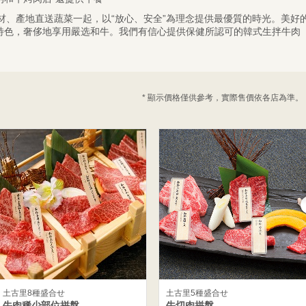
材、產地直送蔬菜一起，以“放心、安全”為理念提供最優質的時光。美好
特色，奢侈地享用嚴选和牛。我們有信心提供保健所認可的韓式生拌牛肉
。
* 顯示價格僅供參考，實際售價依各店為準。
土古里8種盛合せ
土古里5種盛合せ
牛肉稀少部位拼盤
牛切肉拼盤