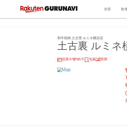
全部
飲
和牛焼肉 土古里 ルミネ横浜店
土古裏 ルミネ
信用卡
Wi-Fi
包廂
禁煙