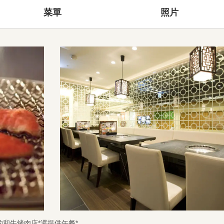
菜單
照片
和牛烤肉店*還提供午餐*