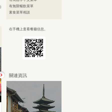
有無限暢飲菜單
的
素食菜單相談
在手機上査看餐廳信息。
關連資訊
チョレギサラダ
ナムル盛合せ
韓式蔬菜沙拉
韓式涼拌小菜拼盤