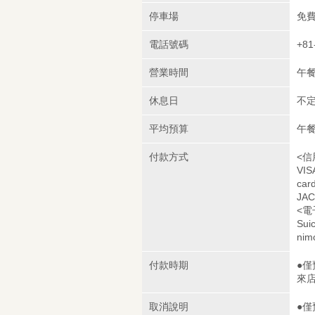
停車場
免
電話號碼
+81
營業時間
午餐
休息日
不
平均預算
午餐
付款方式
<信
VIS
car
JA
<電
Sui
nim
付款時期
●
來
取消說明
●