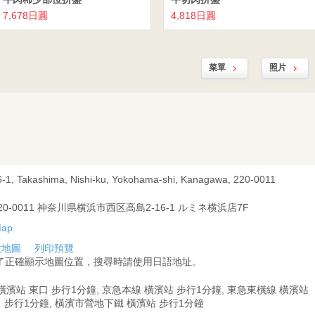
7,678日圓
4,818日圓
菜單
照片
6-1, Takashima, Nishi-ku, Yokohama-shi, Kanagawa, 220-0011
20-0011 神奈川県横浜市西区高島2-16-1 ルミネ横浜店7F
大地圖
列印預覽
為了正確顯示地圖位置，搜尋時請使用日語地址。
 橫濱站 東口 步行1分鐘, 京急本線 橫濱站 步行1分鐘, 東急東橫線 橫濱站
 步行1分鐘, 橫濱市營地下鐵 橫濱站 步行1分鐘