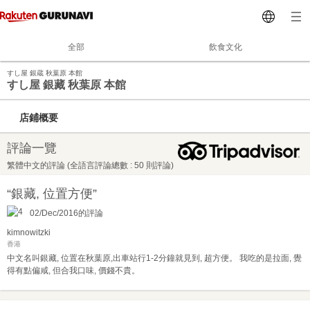
全部
飲食文化
すし屋 銀蔵 秋葉原 本館
すし屋 銀藏 秋葉原 本館
店鋪概要
評論一覽
繁體中文的評論 (全語言評論總數 : 50 則評論)
“銀藏, 位置方便”
02/Dec/2016的評論
kimnowitzki
香港
中文名叫銀藏, 位置在秋葉原,出車站行1-2分鐘就見到, 超方便。 我吃的是拉面, 覺
得有點偏咸, 但合我口味, 價錢不貴。