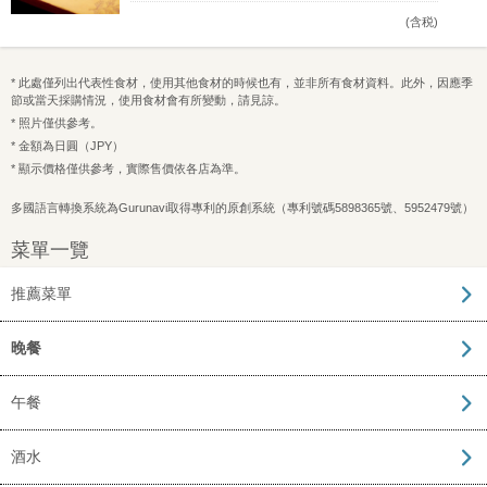
(含税)
* 此處僅列出代表性食材，使用其他食材的時候也有，並非所有食材資料。此外，因應季
節或當天採購情況，使用食材會有所變動，請見諒。
* 照片僅供參考。
* 金額為日圓（JPY）
* 顯示價格僅供參考，實際售價依各店為準。
多國語言轉換系統為Gurunavi取得專利的原創系統（專利號碼5898365號、5952479號）
菜單一覽
推薦菜單
晚餐
午餐
酒水