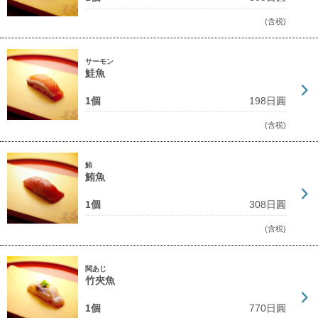
(含税)
サーモン
鮭魚
1個
198日圓
(含税)
鮪
鮪魚
1個
308日圓
(含税)
関あじ
竹夾魚
1個
770日圓