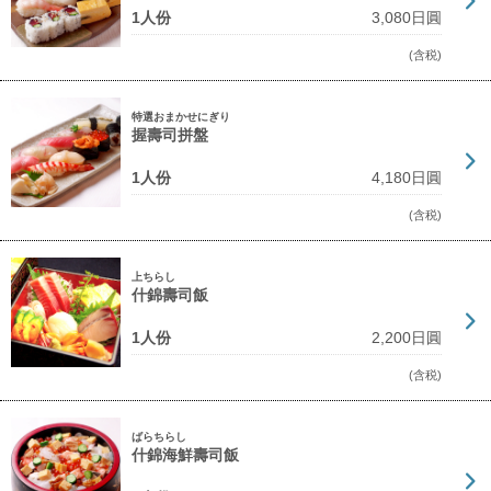
1人份
3,080日圓
(含税)
特選おまかせにぎり
握壽司拼盤
1人份
4,180日圓
(含税)
上ちらし
什錦壽司飯
1人份
2,200日圓
(含税)
ばらちらし
什錦海鮮壽司飯