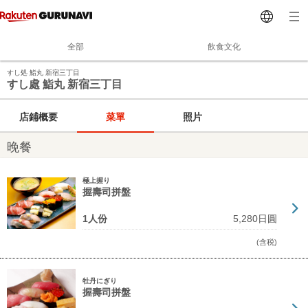
全部
飲食文化
すし処 鮨丸 新宿三丁目
すし處 鮨丸 新宿三丁目
店鋪概要
菜單
照片
晚餐
極上握り
握壽司拼盤
1人份
5,280日圓
(含税)
牡丹にぎり
握壽司拼盤