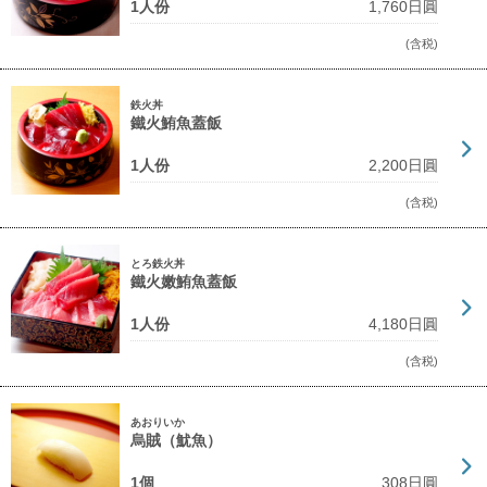
1人份
1,760日圓
(含税)
鉄火丼
鐵火鮪魚蓋飯
1人份
2,200日圓
(含税)
とろ鉄火丼
鐵火嫩鮪魚蓋飯
1人份
4,180日圓
(含税)
あおりいか
烏賊（魷魚）
1個
308日圓