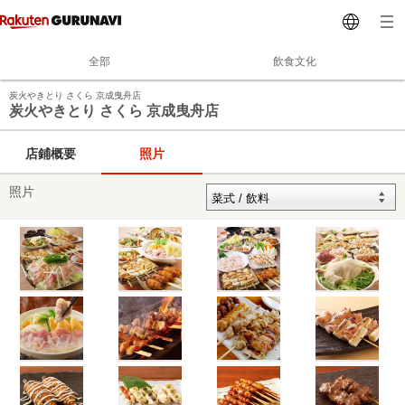
全部
飲食文化
炭火やきとり さくら 京成曳舟店
炭火やきとり さくら 京成曳舟店
店鋪概要
照片
照片