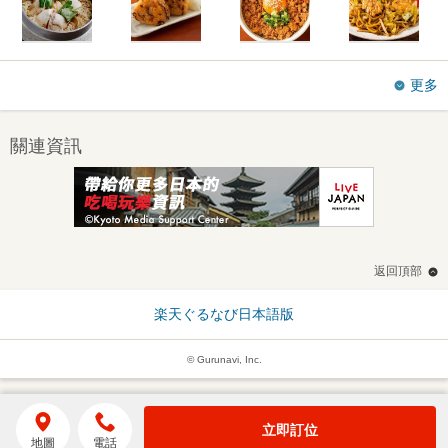
更多
關連資訊
返回頂部
楽天ぐるなび日本語版
© Gurunavi, Inc.
立即訂位
地圖
電話