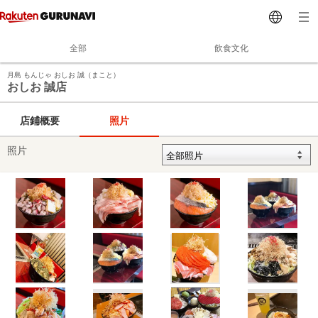
全部
飲食文化
月島 もんじゃ おしお 誠（まこと）
おしお 誠店
店鋪概要
照片
照片