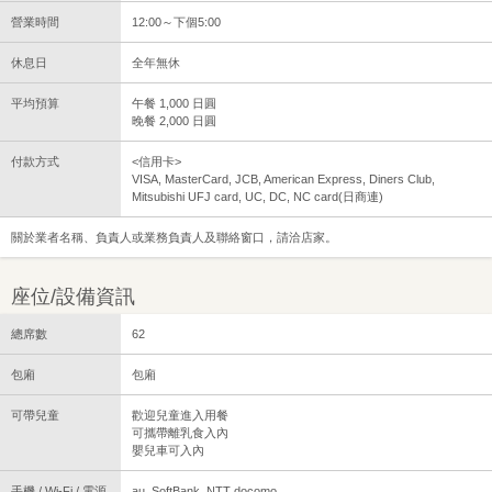
營業時間
12:00～下個5:00
休息日
全年無休
平均預算
午餐 1,000 日圓
晚餐 2,000 日圓
付款方式
<信用卡>
VISA, MasterCard, JCB, American Express, Diners Club,
Mitsubishi UFJ card, UC, DC, NC card(日商連)
關於業者名稱、負責人或業務負責人及聯絡窗口，請洽店家。
座位/設備資訊
總席數
62
包廂
包廂
可帶兒童
歡迎兒童進入用餐
可攜帶離乳食入內
嬰兒車可入內
手機 / Wi-Fi / 電源
au, SoftBank, NTT docomo