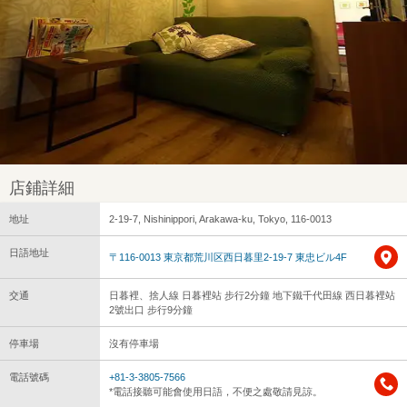
店鋪詳細
地址
2-19-7, Nishinippori, Arakawa-ku, Tokyo, 116-0013
日語地址
〒116-0013 東京都荒川区西日暮里2-19-7 東忠ビル4F
交通
日暮裡、捨人線 日暮裡站 步行2分鐘 地下鐵千代田線 西日暮裡站
2號出口 步行9分鐘
停車場
沒有停車場
電話號碼
+81-3-3805-7566
*電話接聽可能會使用日語，不便之處敬請見諒。