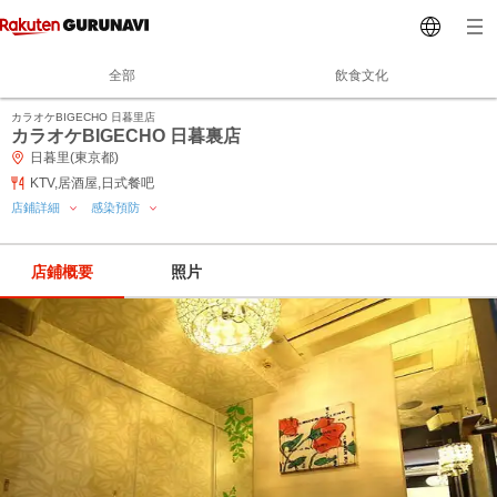
全部
飲食文化
カラオケBIGECHO 日暮里店
カラオケBIGECHO 日暮裏店
日暮里(東京都)
KTV,居酒屋,日式餐吧
店鋪詳細
感染預防
店鋪概要
照片