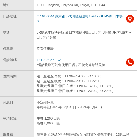
地址
1-9-19, Kajicho, Chiyoda-ku, Tokyo, 101-0044
日語地址
〒101-0044 東京都千代田区鍛冶町1-9-19 GEMS新日本橋
8F
交通
JR總武本線快速線 新日本橋站 4號出口 步行3分鐘 JR 神田站 南
口 步行4分鐘
停車場
沒有停車場
電話號碼
+81-3-3527-1629
*電話接聽可能會使用日語，不便之處敬請見諒。
營業時間
週一至週五 午餐：11:30～14:00(L.O.13:30)
週一至週五 晚餐：17:00～23:00(L.O.22:30)
星期六/星期日/假日 午餐：11:00～14:00(L.O.13:30)
星期六/星期日/假日 晚餐：17:00～23:00(L.O.22:30)
休息日
不定期休息
年終年初(2025年12月31日～2026年1月4日)
平均預算
午餐 1,200 日圓
晚餐 8,000 日圓
服務費
服務費 在路線(包括無限暢飲在內)訂貨的情況下5%，22點以後