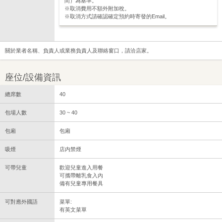
間）為基準。
※取消費用不額外附加稅。
※取消方式請確認確定預約時寄發的Email。
關於業者名稱、負責人或業務負責人及聯絡窗口，請洽店家。
座位/設備資訊
總席數
40
包場人數
30 ~ 40
包廂
包廂
吸煙
店内禁煙
可帶兒童
歡迎兒童進入用餐
可攜帶離乳食入內
備有兒童專用餐具
可對應外國語
菜單:
有英文菜單