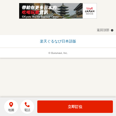
返回頂部
楽天ぐるなび日本語版
© Gurunavi, Inc.
立即訂位
地圖
電話