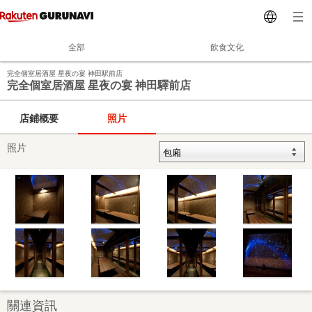
全部
飲食文化
完全個室居酒屋 星夜の宴 神田駅前店
完全個室居酒屋 星夜の宴 神田驛前店
店鋪概要
照片
照片
關連資訊