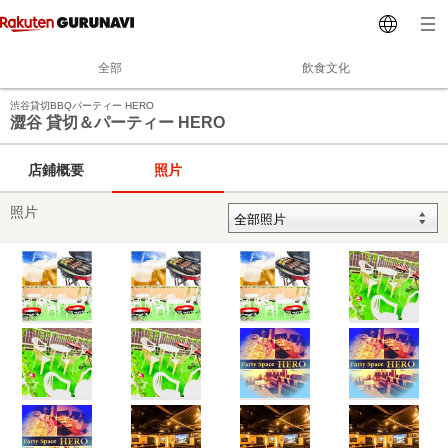
全部
飲食文化
渋谷貸切BBQパーティー HERO
澀谷 貸切＆パーティー HERO
店鋪概要
照片
照片