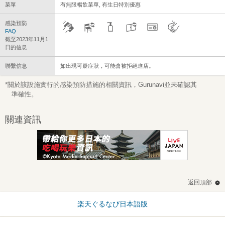
菜單
有無限暢飲菜單, 有生日特別優惠
感染預防
FAQ
截至2023年11月1
日的信息
聯繫信息
如出現可疑症狀，可能會被拒絕進店。
*關於該設施實行的感染預防措施的相關資訊，Gurunavi並未確認其
準確性。
關連資訊
返回頂部
楽天ぐるなび日本語版