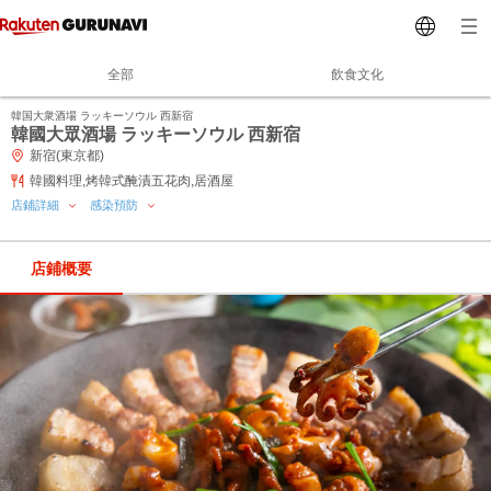
全部
飲食文化
韓国大衆酒場 ラッキーソウル 西新宿
韓國大眾酒場 ラッキーソウル 西新宿
新宿(東京都)
韓國料理,烤韓式醃漬五花肉,居酒屋
店鋪詳細
感染預防
店鋪概要