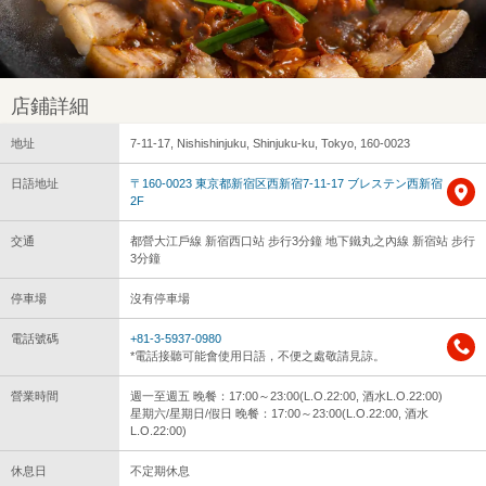
店鋪詳細
地址
7-11-17, Nishishinjuku, Shinjuku-ku, Tokyo, 160-0023
日語地址
〒160-0023 東京都新宿区西新宿7-11-17 ブレステン西新宿
2F
交通
都營大江戶線 新宿西口站 步行3分鐘 地下鐵丸之內線 新宿站 步行
3分鐘
停車場
沒有停車場
電話號碼
+81-3-5937-0980
*電話接聽可能會使用日語，不便之處敬請見諒。
營業時間
週一至週五 晚餐：17:00～23:00(L.O.22:00, 酒水L.O.22:00)
星期六/星期日/假日 晚餐：17:00～23:00(L.O.22:00, 酒水
L.O.22:00)
休息日
不定期休息