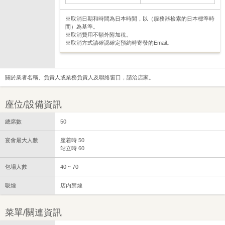
※取消日期和時間為日本時間，以（服務器檢索的日本標準時
間）為基準。
※取消費用不額外附加稅。
※取消方式請確認確定預約時寄發的Email。
關於業者名稱、負責人或業務負責人及聯絡窗口，請洽店家。
座位/設備資訊
總席數
50
宴會最大人數
座着時 50
站立時 60
包場人數
40 ~ 70
吸煙
店内禁煙
菜單/關連資訊