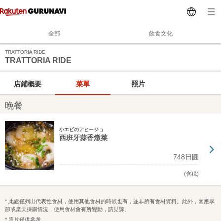
全部
飲食文化
TRATTORIA RIDE
TRATTORIA RIDE
店鋪概要
菜單
照片
晚餐
小エビのアヒージョ
西班牙蒜香燉菜
748日圓
(含税)
* 此處僅列出代表性食材，使用其他食材的時候也有，並非所有食材資料。此外，因應季
節或當天採購情況，使用食材會有所變動，請見諒。
* 照片僅供參考。