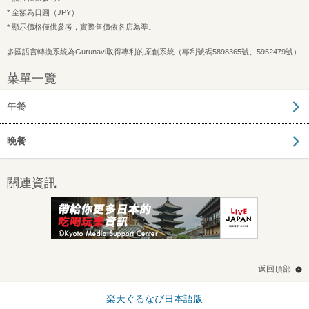
* 金額為日圓（JPY）
* 顯示價格僅供參考，實際售價依各店為準。
多國語言轉換系統為Gurunavi取得專利的原創系統（專利號碼5898365號、5952479號）
菜單一覽
午餐
晚餐
關連資訊
返回頂部
楽天ぐるなび日本語版