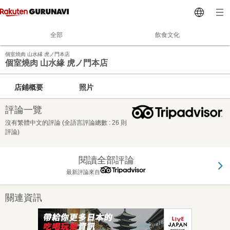
全部
飲食文化
個室焼肉 山水縁 虎ノ門本店
個室燒肉 山水緣 虎ノ門本店
店鋪概要
照片
評論一覽
沒有繁體中文的評論 (全語言評論總數 : 26 則
評論)
閱讀全部評論
最新評論來自
關連資訊